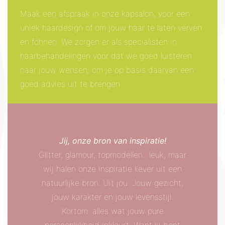
Maak een afspraak in onze kapsalon, voor een
uniek haardesign of om jouw haar te laten verven
en föhnen. We zorgen er als specialisten in
haarbehandelingen voor dat we goed luisteren
naar jouw wensen, om je op basis daarvan een
goed advies uit te brengen.
Jij, onze bron van inspiratie!
Glitter, glamour, topmodellen.. leuk, maar
wij halen onze inspiratie liever uit een
natuurlijke bron. Uit jou. Jouw gezicht,
jouw karakter en jouw levensstijl.
Kortom: alles wat jouw pure
persoonlijkheid inkleurt. Want jij bent