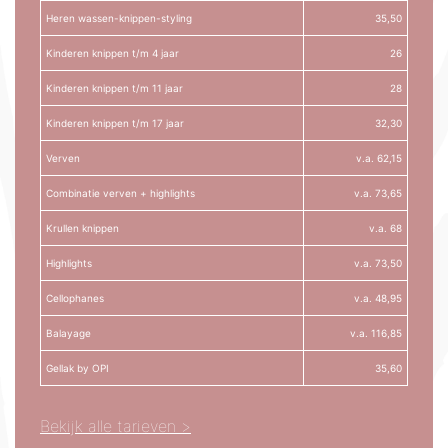
Heren wassen-knippen-styling
35,50
Kinderen knippen t/m 4 jaar
26
Kinderen knippen t/m 11 jaar
28
Kinderen knippen t/m 17 jaar
32,30
Verven
v.a. 62,15
Combinatie verven + highlights
v.a. 73,65
Krullen knippen
v.a. 68
Highlights
v.a. 73,50
Cellophanes
v.a. 48,95
Balayage
v.a. 116,85
Gellak by OPI
35,60
Bekijk alle tarieven >