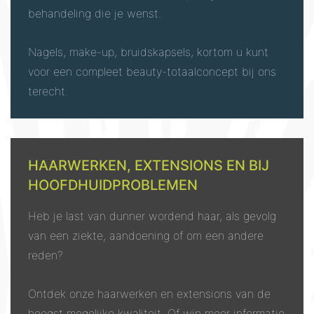
behandeling die je wenst.
Nagels, make-up, bruidskapsels, kortom u kunt
voor een compleet beauty-totaalconcept bij ons
terecht.
HAARWERKEN, EXTENSIONS EN BIJ
HOOFDHUIDPROBLEMEN
Heb je last van dunner wordend haar, als gevolg
van een ziekte, aandoening of om een andere
reden?
Ontdek onze haarwerken en extensions van de
hoogst mogelijke kwaliteit. Of win meer informatie