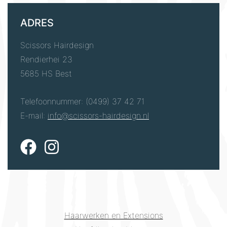
ADRES
Scissors Hairdesign
Rendierhei 23
5685 HS Best
Telefoonnummer: (0499) 37 42 71
E-mail:
info@scissors-hairdesign.nl
Haarwerken en Extensions