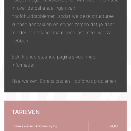
in over de behandelingen van
hoofdhuidproblemen, zodat we deze structureel
kunnen aanpakken en ervoor zorgen dat je daar
minder of zelfs helemaal geen last meer van zal
hebben.
Bekijk onderstaande pagina’s voor meer
informatie:
Haarwerken
,
Extensions
en
Hoofdhuidproblemen
TARIEVEN
Dames wassen-knippen-styling
41,60